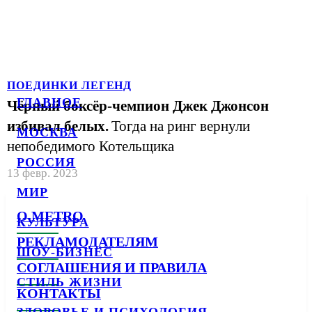
ПОЕДИНКИ ЛЕГЕНД
ГЛАВНОЕ
Чёрный боксёр-чемпион Джек Джонсон
избивал белых.
Тогда на ринг вернули
МОСКВА
непобедимого Котельщика
РОССИЯ
13 февр. 2023
МИР
О METRO
КУЛЬТУРА
РЕКЛАМОДАТЕЛЯМ
ШОУ-БИЗНЕС
СОГЛАШЕНИЯ И ПРАВИЛА
СТИЛЬ ЖИЗНИ
КОНТАКТЫ