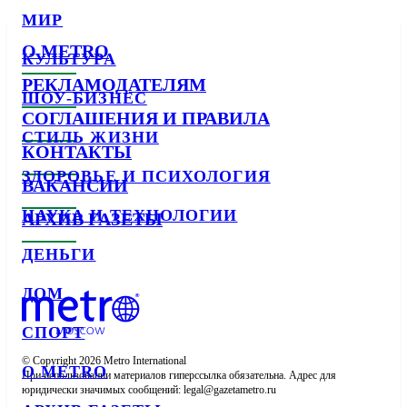
МИР
О METRO
КУЛЬТУРА
РЕКЛАМОДАТЕЛЯМ
ШОУ-БИЗНЕС
СОГЛАШЕНИЯ И ПРАВИЛА
СТИЛЬ ЖИЗНИ
КОНТАКТЫ
ЗДОРОВЬЕ И ПСИХОЛОГИЯ
ВАКАНСИИ
НАУКА И ТЕХНОЛОГИИ
АРХИВ ГАЗЕТЫ
ДЕНЬГИ
ДОМ
СПОРТ
© Copyright 2026 Metro International

О METRO
При использовании материалов гиперссылка обязательна. Адрес для 
юридически значимых сообщений: 