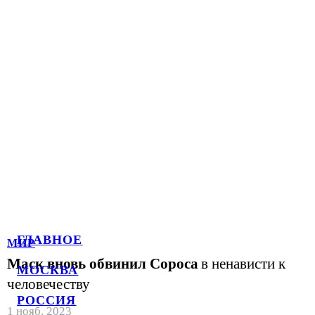
ГЛАВНОЕ
МИР
Маск вновь обвинил Сороса
в ненависти к
МОСКВА
человечеству
РОССИЯ
1 нояб. 2023