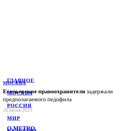
ГЛАВНОЕ
МОСКВА
Егорьевские правоохранители
задержали
МОСКВА
предполагаемого педофила
РОССИЯ
26 июня 2023
МИР
О METRO
КУЛЬТУРА