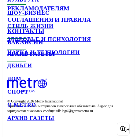
РЕКЛАМОДАТЕЛЯМ
ШОУ-БИЗНЕС
СОГЛАШЕНИЯ И ПРАВИЛА
СТИЛЬ ЖИЗНИ
КОНТАКТЫ
ЗДОРОВЬЕ И ПСИХОЛОГИЯ
ВАКАНСИИ
НАУКА И ТЕХНОЛОГИИ
АРХИВ ГАЗЕТЫ
ДЕНЬГИ
ДОМ
СПОРТ
© Copyright 2026 Metro International

О METRO
При использовании материалов гиперссылка обязательна. Адрес для 
юридически значимых сообщений: 
АРХИВ ГАЗЕТЫ
16+