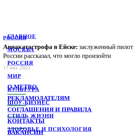
ГЛАВНОЕ
РОССИЯ
Авиакатастрофа в Ейске:
заслуженный пилот
МОСКВА
России рассказал, что могло произойти
РОССИЯ
17 окт. 2022
МИР
О METRO
КУЛЬТУРА
РЕКЛАМОДАТЕЛЯМ
ШОУ-БИЗНЕС
СОГЛАШЕНИЯ И ПРАВИЛА
СТИЛЬ ЖИЗНИ
КОНТАКТЫ
ЗДОРОВЬЕ И ПСИХОЛОГИЯ
ВАКАНСИИ