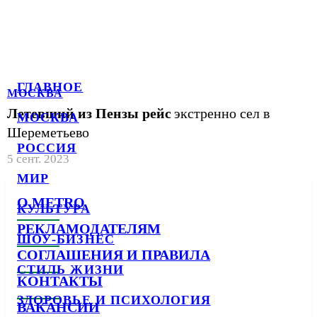
ГЛАВНОЕ
МОСКВА
Летевший из Пензы рейс
экстренно сел в
МОСКВА
Шереметьево
РОССИЯ
5 сент. 2023
МИР
О METRO
КУЛЬТУРА
РЕКЛАМОДАТЕЛЯМ
ШОУ-БИЗНЕС
СОГЛАШЕНИЯ И ПРАВИЛА
СТИЛЬ ЖИЗНИ
КОНТАКТЫ
ЗДОРОВЬЕ И ПСИХОЛОГИЯ
ВАКАНСИИ