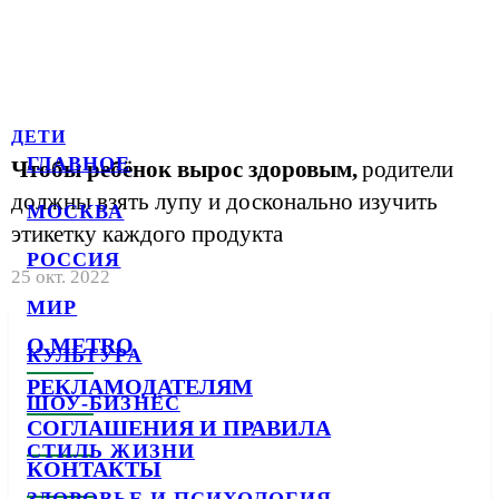
ДЕТИ
ГЛАВНОЕ
Чтобы ребёнок вырос здоровым,
родители
должны взять лупу и досконально изучить
МОСКВА
этикетку каждого продукта
РОССИЯ
25 окт. 2022
МИР
О METRO
КУЛЬТУРА
РЕКЛАМОДАТЕЛЯМ
ШОУ-БИЗНЕС
СОГЛАШЕНИЯ И ПРАВИЛА
СТИЛЬ ЖИЗНИ
КОНТАКТЫ