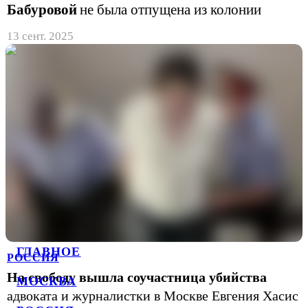
Бабуровой
не была отпущена из колонии
13 сент. 2025
ГЛАВНОЕ
РОССИЯ
На свободу вышла соучастница убийства
МОСКВА
адвоката и журналистки в Москве Евгения Хасис