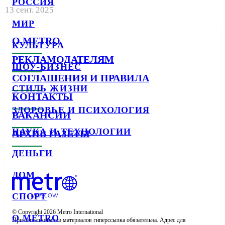
РОССИЯ
13 сент. 2025
МИР
О METRO
КУЛЬТУРА
РЕКЛАМОДАТЕЛЯМ
ШОУ-БИЗНЕС
СОГЛАШЕНИЯ И ПРАВИЛА
СТИЛЬ ЖИЗНИ
КОНТАКТЫ
ЗДОРОВЬЕ И ПСИХОЛОГИЯ
ВАКАНСИИ
НАУКА И ТЕХНОЛОГИИ
АРХИВ ГАЗЕТЫ
ДЕНЬГИ
ДОМ
СПОРТ
© Copyright 2026 Metro International

О METRO
При использовании материалов гиперссылка обязательна. Адрес для 