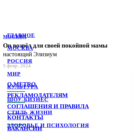
ГЛАВНОЕ
МОСКВА
Он возвёл для своей покойной мамы
МОСКВА
настоящий Элизиум
РОССИЯ
5 февр. 2024
МИР
О METRO
КУЛЬТУРА
РЕКЛАМОДАТЕЛЯМ
ШОУ-БИЗНЕС
СОГЛАШЕНИЯ И ПРАВИЛА
СТИЛЬ ЖИЗНИ
КОНТАКТЫ
ЗДОРОВЬЕ И ПСИХОЛОГИЯ
ВАКАНСИИ