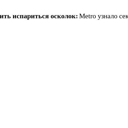
вить испариться осколок:
Metro узнало се