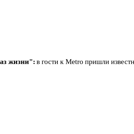
раз жизни":
в гости к Metro пришли извес