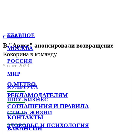
ГЛАВНОЕ
СПОРТ
В "Арисе" анонсировали возвращение
МОСКВА
Кокорина в команду
РОССИЯ
5 сент. 2023
МИР
О METRO
КУЛЬТУРА
РЕКЛАМОДАТЕЛЯМ
ШОУ-БИЗНЕС
СОГЛАШЕНИЯ И ПРАВИЛА
СТИЛЬ ЖИЗНИ
КОНТАКТЫ
ЗДОРОВЬЕ И ПСИХОЛОГИЯ
ВАКАНСИИ