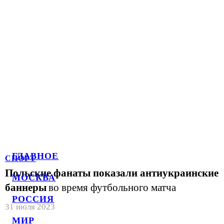
ГЛАВНОЕ
СПОРТ
Польские фанаты показали антиукраинские
МОСКВА
баннеры
во время футбольного матча
РОССИЯ
31 июля 2023
МИР