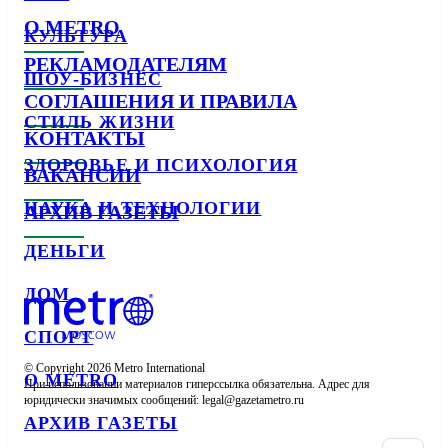
О METRO
КУЛЬТУРА
РЕКЛАМОДАТЕЛЯМ
ШОУ-БИЗНЕС
СОГЛАШЕНИЯ И ПРАВИЛА
СТИЛЬ ЖИЗНИ
КОНТАКТЫ
ЗДОРОВЬЕ И ПСИХОЛОГИЯ
ВАКАНСИИ
НАУКА И ТЕХНОЛОГИИ
АРХИВ ГАЗЕТЫ
ДЕНЬГИ
ДОМ
СПОРТ
© Copyright 2026 Metro International

О METRO
При использовании материалов гиперссылка обязательна. Адрес для 
юридически значимых сообщений: 
АРХИВ ГАЗЕТЫ