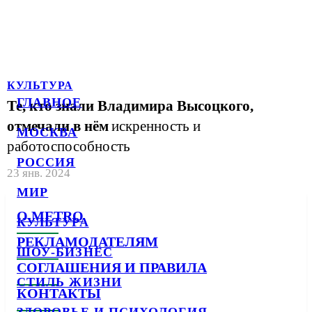
КУЛЬТУРА
ГЛАВНОЕ
Те, кто знали Владимира Высоцкого,
отмечали в нём
искренность и
МОСКВА
работоспособность
РОССИЯ
23 янв. 2024
МИР
О METRO
КУЛЬТУРА
РЕКЛАМОДАТЕЛЯМ
ШОУ-БИЗНЕС
СОГЛАШЕНИЯ И ПРАВИЛА
СТИЛЬ ЖИЗНИ
КОНТАКТЫ