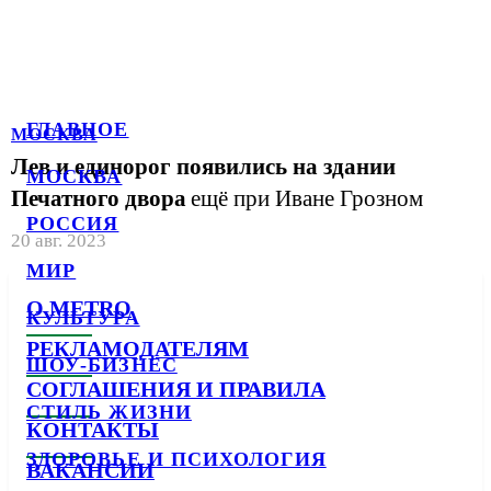
ГЛАВНОЕ
МОСКВА
Лев и единорог появились на здании
МОСКВА
Печатного двора
ещё при Иване Грозном
РОССИЯ
20 авг. 2023
МИР
О METRO
КУЛЬТУРА
РЕКЛАМОДАТЕЛЯМ
ШОУ-БИЗНЕС
СОГЛАШЕНИЯ И ПРАВИЛА
СТИЛЬ ЖИЗНИ
КОНТАКТЫ
ЗДОРОВЬЕ И ПСИХОЛОГИЯ
ВАКАНСИИ