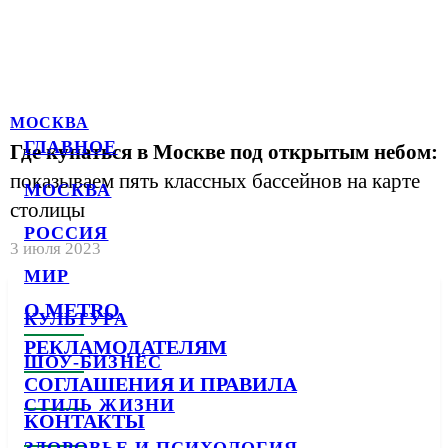
МОСКВА
ГЛАВНОЕ
Где купаться в Москве под открытым небом:
показываем пять классных бассейнов на карте
МОСКВА
столицы
РОССИЯ
3 июля 2023
МИР
О METRO
КУЛЬТУРА
РЕКЛАМОДАТЕЛЯМ
ШОУ-БИЗНЕС
СОГЛАШЕНИЯ И ПРАВИЛА
СТИЛЬ ЖИЗНИ
КОНТАКТЫ