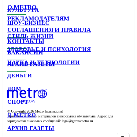
О METRO
КУЛЬТУРА
РЕКЛАМОДАТЕЛЯМ
ШОУ-БИЗНЕС
СОГЛАШЕНИЯ И ПРАВИЛА
СТИЛЬ ЖИЗНИ
КОНТАКТЫ
ЗДОРОВЬЕ И ПСИХОЛОГИЯ
ВАКАНСИИ
НАУКА И ТЕХНОЛОГИИ
АРХИВ ГАЗЕТЫ
ДЕНЬГИ
ДОМ
СПОРТ
© Copyright 2026 Metro International

О METRO
При использовании материалов гиперссылка обязательна. Адрес для 
юридически значимых сообщений: 
АРХИВ ГАЗЕТЫ