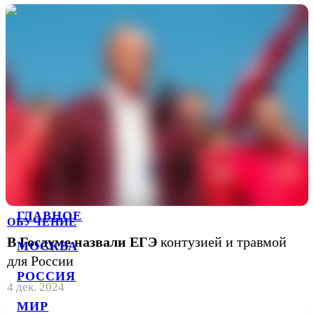
ГЛАВНОЕ
ОБУЧЕНИЕ
В Госдуме назвали ЕГЭ
контузией и травмой
МОСКВА
для России
РОССИЯ
4 дек. 2024
МИР