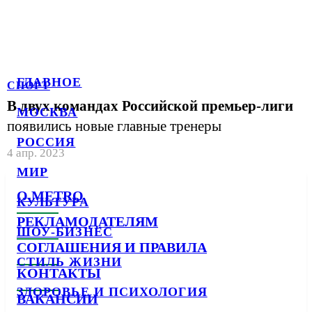
ГЛАВНОЕ
СПОРТ
В двух командах Российской премьер-лиги
МОСКВА
появились новые главные тренеры
РОССИЯ
4 апр. 2023
МИР
О METRO
КУЛЬТУРА
РЕКЛАМОДАТЕЛЯМ
ШОУ-БИЗНЕС
СОГЛАШЕНИЯ И ПРАВИЛА
СТИЛЬ ЖИЗНИ
КОНТАКТЫ
ЗДОРОВЬЕ И ПСИХОЛОГИЯ
ВАКАНСИИ