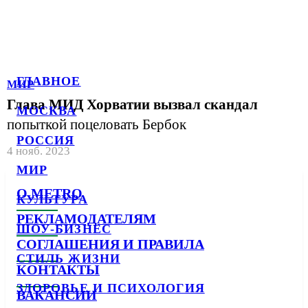
ГЛАВНОЕ
МИР
Глава МИД Хорватии вызвал скандал
МОСКВА
попыткой поцеловать Бербок
РОССИЯ
4 нояб. 2023
МИР
О METRO
КУЛЬТУРА
РЕКЛАМОДАТЕЛЯМ
ШОУ-БИЗНЕС
СОГЛАШЕНИЯ И ПРАВИЛА
СТИЛЬ ЖИЗНИ
КОНТАКТЫ
ЗДОРОВЬЕ И ПСИХОЛОГИЯ
ВАКАНСИИ