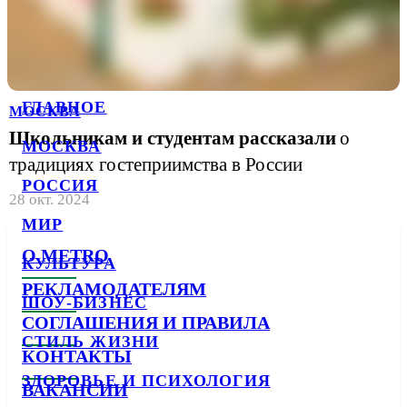
ГЛАВНОЕ
МОСКВА
Школьникам и студентам рассказали
о
МОСКВА
традициях гостеприимства в России
РОССИЯ
28 окт. 2024
МИР
О METRO
КУЛЬТУРА
РЕКЛАМОДАТЕЛЯМ
ШОУ-БИЗНЕС
СОГЛАШЕНИЯ И ПРАВИЛА
СТИЛЬ ЖИЗНИ
КОНТАКТЫ
ЗДОРОВЬЕ И ПСИХОЛОГИЯ
ВАКАНСИИ