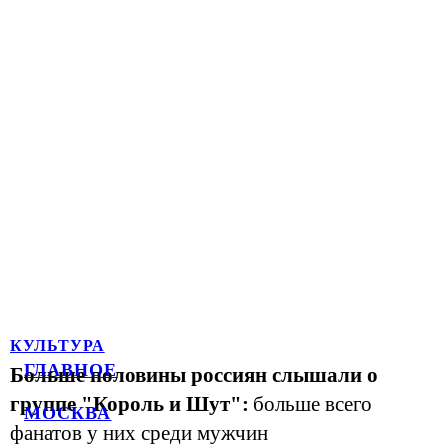
КУЛЬТУРА
ГЛАВНОЕ
Больше половины россиян слышали о
группе "Король и Шут":
больше всего
МОСКВА
фанатов у них среди мужчин