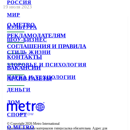
РОССИЯ
19 июля 2023
МИР
О METRO
КУЛЬТУРА
РЕКЛАМОДАТЕЛЯМ
ШОУ-БИЗНЕС
СОГЛАШЕНИЯ И ПРАВИЛА
СТИЛЬ ЖИЗНИ
КОНТАКТЫ
ЗДОРОВЬЕ И ПСИХОЛОГИЯ
ВАКАНСИИ
НАУКА И ТЕХНОЛОГИИ
АРХИВ ГАЗЕТЫ
ДЕНЬГИ
ДОМ
СПОРТ
© Copyright 2026 Metro International

О METRO
При использовании материалов гиперссылка обязательна. Адрес для 