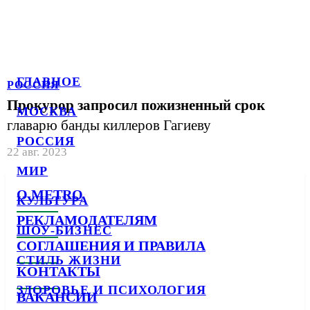
ГЛАВНОЕ
РОССИЯ
Прокурор запросил пожизненный срок
МОСКВА
главарю банды киллеров Гагиеву
РОССИЯ
22 авг. 2023
МИР
О METRO
КУЛЬТУРА
РЕКЛАМОДАТЕЛЯМ
ШОУ-БИЗНЕС
СОГЛАШЕНИЯ И ПРАВИЛА
СТИЛЬ ЖИЗНИ
КОНТАКТЫ
ЗДОРОВЬЕ И ПСИХОЛОГИЯ
ВАКАНСИИ