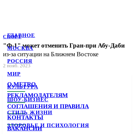
ГЛАВНОЕ
СПОРТ
"Ф-1" может отменить Гран-при Абу-Даби
МОСКВА
из-за ситуации на Ближнем Востоке
РОССИЯ
2 нояб. 2023
МИР
О METRO
КУЛЬТУРА
РЕКЛАМОДАТЕЛЯМ
ШОУ-БИЗНЕС
СОГЛАШЕНИЯ И ПРАВИЛА
СТИЛЬ ЖИЗНИ
КОНТАКТЫ
ЗДОРОВЬЕ И ПСИХОЛОГИЯ
ВАКАНСИИ