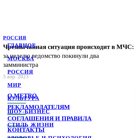
РОССИЯ
ГЛАВНОЕ
Чрезвычайная ситуация происходит в МЧС:
за неделю ведомство покинули два
МОСКВА
замминистра
РОССИЯ
5 апр. 2023
МИР
О METRO
КУЛЬТУРА
РЕКЛАМОДАТЕЛЯМ
ШОУ-БИЗНЕС
СОГЛАШЕНИЯ И ПРАВИЛА
СТИЛЬ ЖИЗНИ
КОНТАКТЫ