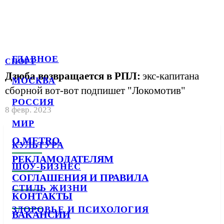
ГЛАВНОЕ
СПОРТ
Дзюба возвращается в РПЛ:
экс-капитана
МОСКВА
сборной вот-вот подпишет "Локомотив"
РОССИЯ
8 февр. 2023
МИР
О METRO
КУЛЬТУРА
РЕКЛАМОДАТЕЛЯМ
ШОУ-БИЗНЕС
СОГЛАШЕНИЯ И ПРАВИЛА
СТИЛЬ ЖИЗНИ
КОНТАКТЫ
ЗДОРОВЬЕ И ПСИХОЛОГИЯ
ВАКАНСИИ