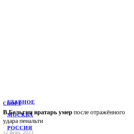
ГЛАВНОЕ
СПОРТ
В Бельгии вратарь умер
после отражённого
МОСКВА
удара пенальти
РОССИЯ
12 февр. 2023