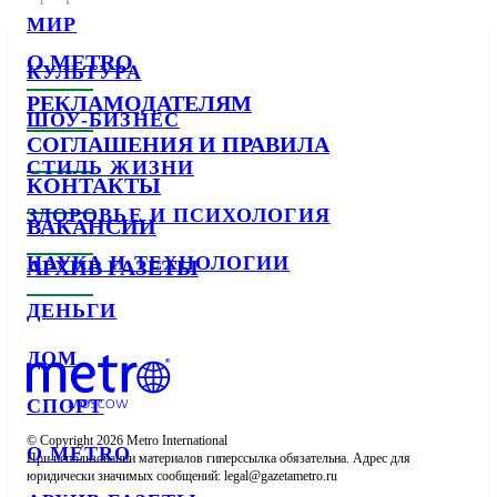
МИР
О METRO
КУЛЬТУРА
РЕКЛАМОДАТЕЛЯМ
ШОУ-БИЗНЕС
СОГЛАШЕНИЯ И ПРАВИЛА
СТИЛЬ ЖИЗНИ
КОНТАКТЫ
ЗДОРОВЬЕ И ПСИХОЛОГИЯ
ВАКАНСИИ
НАУКА И ТЕХНОЛОГИИ
АРХИВ ГАЗЕТЫ
ДЕНЬГИ
ДОМ
СПОРТ
© Copyright 2026 Metro International

О METRO
При использовании материалов гиперссылка обязательна. Адрес для 
юридически значимых сообщений: 