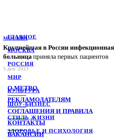
ГЛАВНОЕ
МОСКВА
Крупнейшая в России инфекционная
МОСКВА
больница
приняла первых пациентов
РОССИЯ
5 дек. 2023
МИР
О METRO
КУЛЬТУРА
РЕКЛАМОДАТЕЛЯМ
ШОУ-БИЗНЕС
СОГЛАШЕНИЯ И ПРАВИЛА
СТИЛЬ ЖИЗНИ
КОНТАКТЫ
ЗДОРОВЬЕ И ПСИХОЛОГИЯ
ВАКАНСИИ