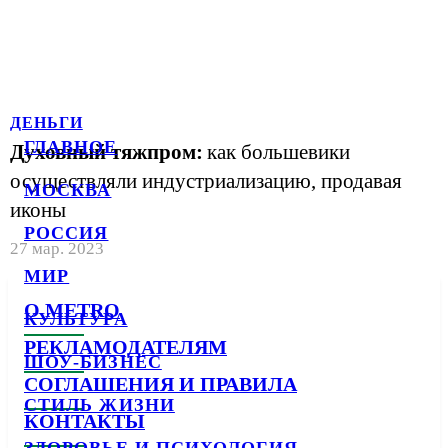
ДЕНЬГИ
ГЛАВНОЕ
Духовный тяжпром:
как большевики
осуществляли индустриализацию, продавая
МОСКВА
иконы
РОССИЯ
27 мар. 2023
МИР
О METRO
КУЛЬТУРА
РЕКЛАМОДАТЕЛЯМ
ШОУ-БИЗНЕС
СОГЛАШЕНИЯ И ПРАВИЛА
СТИЛЬ ЖИЗНИ
КОНТАКТЫ