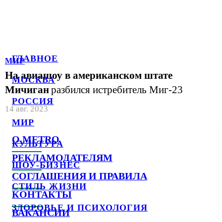
ГЛАВНОЕ
МИР
На авиашоу в американском штате
МОСКВА
Мичиган
разбился истребитель Миг-23
РОССИЯ
14 авг. 2023
МИР
О METRO
КУЛЬТУРА
РЕКЛАМОДАТЕЛЯМ
ШОУ-БИЗНЕС
СОГЛАШЕНИЯ И ПРАВИЛА
СТИЛЬ ЖИЗНИ
КОНТАКТЫ
ЗДОРОВЬЕ И ПСИХОЛОГИЯ
ВАКАНСИИ