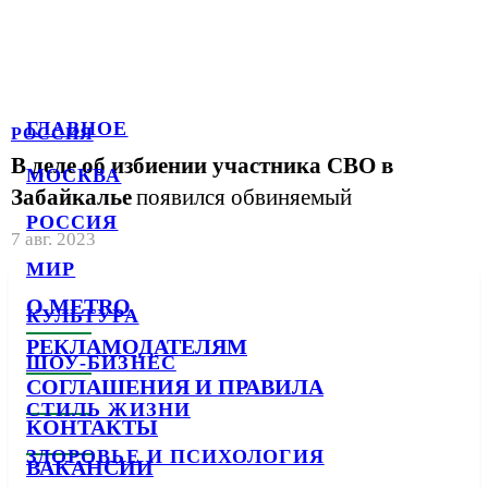
ГЛАВНОЕ
РОССИЯ
В деле об избиении участника СВО в
МОСКВА
Забайкалье
появился обвиняемый
РОССИЯ
7 авг. 2023
МИР
О METRO
КУЛЬТУРА
РЕКЛАМОДАТЕЛЯМ
ШОУ-БИЗНЕС
СОГЛАШЕНИЯ И ПРАВИЛА
СТИЛЬ ЖИЗНИ
КОНТАКТЫ
ЗДОРОВЬЕ И ПСИХОЛОГИЯ
ВАКАНСИИ