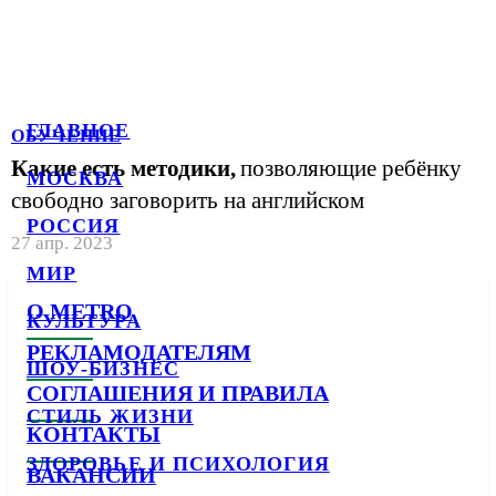
ГЛАВНОЕ
ОБУЧЕНИЕ
Какие есть методики,
позволяющие ребёнку
МОСКВА
свободно заговорить на английском
РОССИЯ
27 апр. 2023
МИР
О METRO
КУЛЬТУРА
РЕКЛАМОДАТЕЛЯМ
ШОУ-БИЗНЕС
СОГЛАШЕНИЯ И ПРАВИЛА
СТИЛЬ ЖИЗНИ
КОНТАКТЫ
ЗДОРОВЬЕ И ПСИХОЛОГИЯ
ВАКАНСИИ