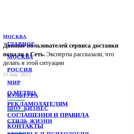
МОСКВА
ГЛАВНОЕ
Данные пользователей сервиса доставки
попали в Сеть.
Эксперты рассказали, что
МОСКВА
делать в этой ситуации
РОССИЯ
23 мар. 2022
МИР
О METRO
КУЛЬТУРА
РЕКЛАМОДАТЕЛЯМ
ШОУ-БИЗНЕС
СОГЛАШЕНИЯ И ПРАВИЛА
СТИЛЬ ЖИЗНИ
КОНТАКТЫ