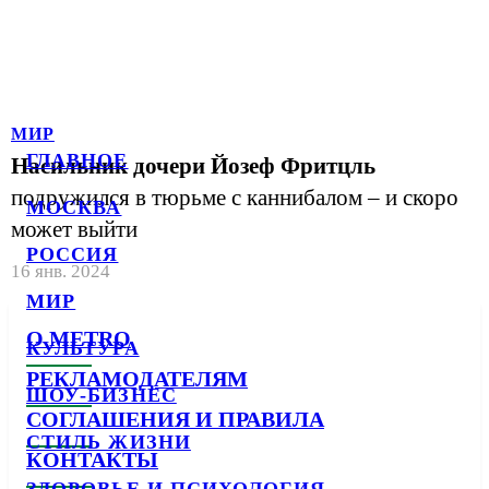
МИР
ГЛАВНОЕ
Насильник дочери Йозеф Фритцль
подружился в тюрьме с каннибалом – и скоро
МОСКВА
может выйти
РОССИЯ
16 янв. 2024
МИР
О METRO
КУЛЬТУРА
РЕКЛАМОДАТЕЛЯМ
ШОУ-БИЗНЕС
СОГЛАШЕНИЯ И ПРАВИЛА
СТИЛЬ ЖИЗНИ
КОНТАКТЫ