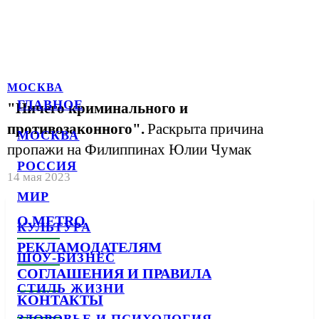
МОСКВА
ГЛАВНОЕ
"Ничего криминального и
противозаконного".
Раскрыта причина
МОСКВА
пропажи на Филиппинах Юлии Чумак
РОССИЯ
14 мая 2023
МИР
О METRO
КУЛЬТУРА
РЕКЛАМОДАТЕЛЯМ
ШОУ-БИЗНЕС
СОГЛАШЕНИЯ И ПРАВИЛА
СТИЛЬ ЖИЗНИ
КОНТАКТЫ