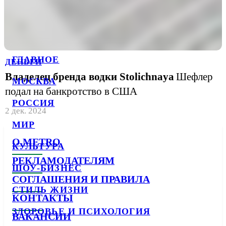
ГЛАВНОЕ
ДЕНЬГИ
Владелец бренда водки Stolichnaya
Шефлер
МОСКВА
подал на банкротство в США
РОССИЯ
2 дек. 2024
МИР
О METRO
КУЛЬТУРА
РЕКЛАМОДАТЕЛЯМ
ШОУ-БИЗНЕС
СОГЛАШЕНИЯ И ПРАВИЛА
СТИЛЬ ЖИЗНИ
КОНТАКТЫ
ЗДОРОВЬЕ И ПСИХОЛОГИЯ
ВАКАНСИИ