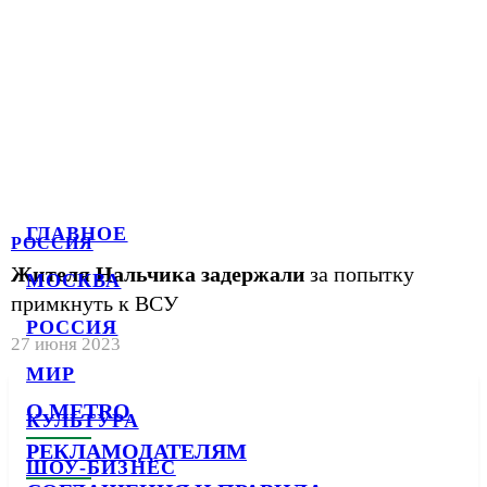
ГЛАВНОЕ
РОССИЯ
Жителя Нальчика задержали
за попытку
МОСКВА
примкнуть к ВСУ
РОССИЯ
27 июня 2023
МИР
О METRO
КУЛЬТУРА
РЕКЛАМОДАТЕЛЯМ
ШОУ-БИЗНЕС