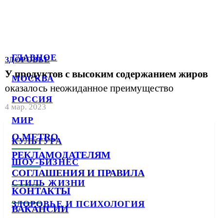
ГЛАВНОЕ
ЗДОРОВЬЕ
У продуктов с высоким содержанием жиров
МОСКВА
оказалось неожиданное преимущество
РОССИЯ
4 мар. 2023
МИР
О METRO
КУЛЬТУРА
РЕКЛАМОДАТЕЛЯМ
ШОУ-БИЗНЕС
СОГЛАШЕНИЯ И ПРАВИЛА
СТИЛЬ ЖИЗНИ
КОНТАКТЫ
ЗДОРОВЬЕ И ПСИХОЛОГИЯ
ВАКАНСИИ