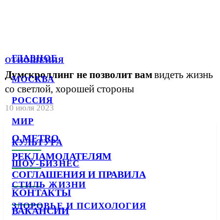
ГЛАВНОЕ
ОТНОШЕНИЯ
Думскроллинг не позволит вам
видеть жизнь
МОСКВА
со светлой, хорошей стороны
РОССИЯ
10 июля 2023
МИР
О METRO
КУЛЬТУРА
РЕКЛАМОДАТЕЛЯМ
ШОУ-БИЗНЕС
СОГЛАШЕНИЯ И ПРАВИЛА
СТИЛЬ ЖИЗНИ
КОНТАКТЫ
ЗДОРОВЬЕ И ПСИХОЛОГИЯ
ВАКАНСИИ