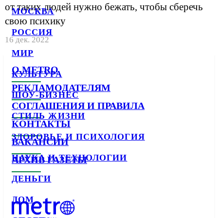
от таких людей нужно бежать, чтобы сберечь
МОСКВА
свою психику
РОССИЯ
16 дек. 2022
МИР
О METRO
КУЛЬТУРА
РЕКЛАМОДАТЕЛЯМ
ШОУ-БИЗНЕС
СОГЛАШЕНИЯ И ПРАВИЛА
СТИЛЬ ЖИЗНИ
КОНТАКТЫ
ЗДОРОВЬЕ И ПСИХОЛОГИЯ
ВАКАНСИИ
НАУКА И ТЕХНОЛОГИИ
АРХИВ ГАЗЕТЫ
ДЕНЬГИ
ДОМ