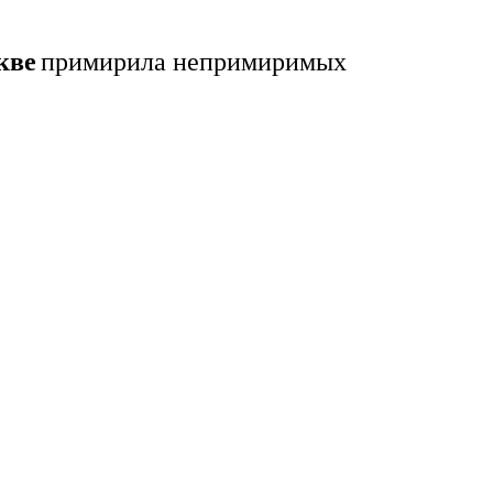
кве
примирила непримиримых