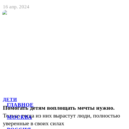
16 апр. 2024
ДЕТИ
ГЛАВНОЕ
Помогать детям воплощать мечты нужно.
Только тогда из них вырастут люди, полностью
МОСКВА
уверенные в своих силах