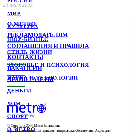
РОССИЯ
22 июля 2022
МИР
О METRO
КУЛЬТУРА
РЕКЛАМОДАТЕЛЯМ
ШОУ-БИЗНЕС
СОГЛАШЕНИЯ И ПРАВИЛА
СТИЛЬ ЖИЗНИ
КОНТАКТЫ
ЗДОРОВЬЕ И ПСИХОЛОГИЯ
ВАКАНСИИ
НАУКА И ТЕХНОЛОГИИ
АРХИВ ГАЗЕТЫ
ДЕНЬГИ
ДОМ
СПОРТ
© Copyright 2026 Metro International

О METRO
При использовании материалов гиперссылка обязательна. Адрес для 