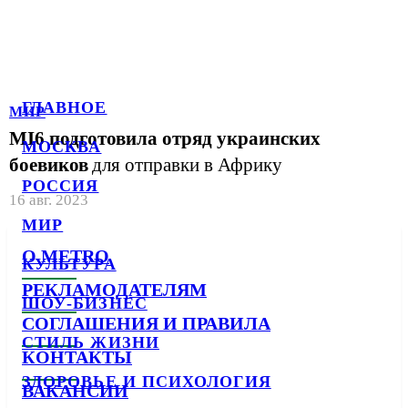
ГЛАВНОЕ
МИР
MI6 подготовила отряд украинских
МОСКВА
боевиков
для отправки в Африку
РОССИЯ
16 авг. 2023
МИР
О METRO
КУЛЬТУРА
РЕКЛАМОДАТЕЛЯМ
ШОУ-БИЗНЕС
СОГЛАШЕНИЯ И ПРАВИЛА
СТИЛЬ ЖИЗНИ
КОНТАКТЫ
ЗДОРОВЬЕ И ПСИХОЛОГИЯ
ВАКАНСИИ