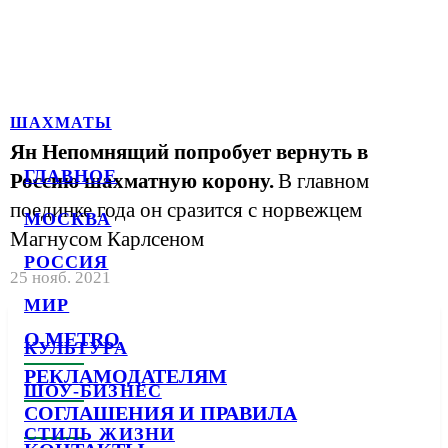
ШАХМАТЫ
Ян Непомнящий попробует вернуть в
ГЛАВНОЕ
Россию шахматную корону.
В главном
поединке года он сразится с норвежцем
МОСКВА
Магнусом Карлсеном
РОССИЯ
25 нояб. 2021
МИР
О METRO
КУЛЬТУРА
РЕКЛАМОДАТЕЛЯМ
ШОУ-БИЗНЕС
СОГЛАШЕНИЯ И ПРАВИЛА
СТИЛЬ ЖИЗНИ