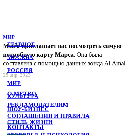
МИР
ГЛАВНОЕ
Metro приглашает вас посмотреть самую
подробную карту Марса.
Она была
МОСКВА
составлена с помощью данных зонда Al Amal
РОССИЯ
25 апр. 2023
МИР
О METRO
КУЛЬТУРА
РЕКЛАМОДАТЕЛЯМ
ШОУ-БИЗНЕС
СОГЛАШЕНИЯ И ПРАВИЛА
СТИЛЬ ЖИЗНИ
КОНТАКТЫ