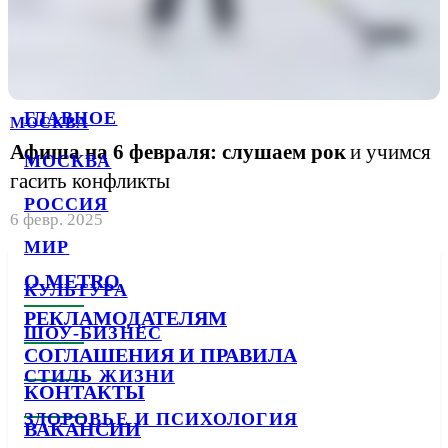
ГЛАВНОЕ
МОСКВА
Афиша на 6 февраля: слушаем рок
и учимся
МОСКВА
гасить конфликты
РОССИЯ
6 февр. 2025
МИР
О METRO
КУЛЬТУРА
РЕКЛАМОДАТЕЛЯМ
ШОУ-БИЗНЕС
СОГЛАШЕНИЯ И ПРАВИЛА
СТИЛЬ ЖИЗНИ
КОНТАКТЫ
ЗДОРОВЬЕ И ПСИХОЛОГИЯ
ВАКАНСИИ