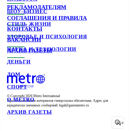
РЕКЛАМОДАТЕЛЯМ
ШОУ-БИЗНЕС
СОГЛАШЕНИЯ И ПРАВИЛА
СТИЛЬ ЖИЗНИ
КОНТАКТЫ
ЗДОРОВЬЕ И ПСИХОЛОГИЯ
ВАКАНСИИ
НАУКА И ТЕХНОЛОГИИ
АРХИВ ГАЗЕТЫ
ДЕНЬГИ
ДОМ
СПОРТ
© Copyright 2026 Metro International

О METRO
При использовании материалов гиперссылка обязательна. Адрес для 
юридически значимых сообщений: 
АРХИВ ГАЗЕТЫ
16+