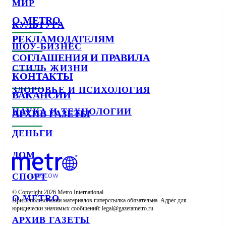
МИР
О METRO
КУЛЬТУРА
РЕКЛАМОДАТЕЛЯМ
ШОУ-БИЗНЕС
СОГЛАШЕНИЯ И ПРАВИЛА
СТИЛЬ ЖИЗНИ
КОНТАКТЫ
ЗДОРОВЬЕ И ПСИХОЛОГИЯ
ВАКАНСИИ
НАУКА И ТЕХНОЛОГИИ
АРХИВ ГАЗЕТЫ
ДЕНЬГИ
ДОМ
СПОРТ
© Copyright 2026 Metro International

О METRO
При использовании материалов гиперссылка обязательна. Адрес для 
юридически значимых сообщений: 
АРХИВ ГАЗЕТЫ