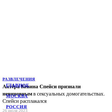
РАЗВЛЕЧЕНИЯ
ГЛАВНОЕ
Актёра Кевина Спейси признали
невиновным
в сексуальных домогательствах.
МОСКВА
Спейси расплакался
РОССИЯ
26 июля 2023