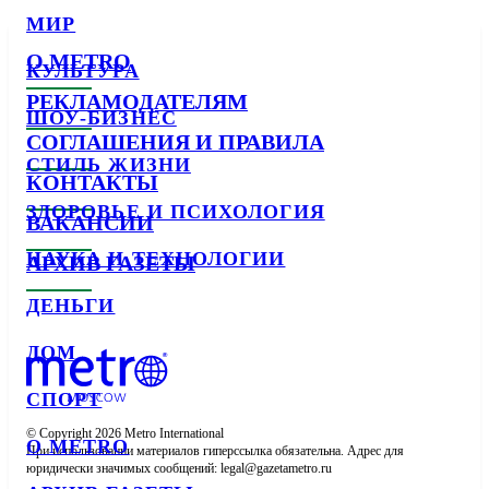
МИР
О METRO
КУЛЬТУРА
РЕКЛАМОДАТЕЛЯМ
ШОУ-БИЗНЕС
СОГЛАШЕНИЯ И ПРАВИЛА
СТИЛЬ ЖИЗНИ
КОНТАКТЫ
ЗДОРОВЬЕ И ПСИХОЛОГИЯ
ВАКАНСИИ
НАУКА И ТЕХНОЛОГИИ
АРХИВ ГАЗЕТЫ
ДЕНЬГИ
ДОМ
СПОРТ
© Copyright 2026 Metro International

О METRO
При использовании материалов гиперссылка обязательна. Адрес для 
юридически значимых сообщений: 