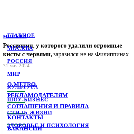
ГЛАВНОЕ
МОСКВА
Россиянин, у которого удалили огромные
МОСКВА
кисты с червями,
заразился не на Филиппинах
РОССИЯ
31 мая 2024
МИР
О METRO
КУЛЬТУРА
РЕКЛАМОДАТЕЛЯМ
ШОУ-БИЗНЕС
СОГЛАШЕНИЯ И ПРАВИЛА
СТИЛЬ ЖИЗНИ
КОНТАКТЫ
ЗДОРОВЬЕ И ПСИХОЛОГИЯ
ВАКАНСИИ