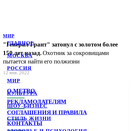
МИР
ГЛАВНОЕ
"Генерал Грант" затонул с золотом более
150 лет назад.
Охотник за сокровищами
МОСКВА
пытается найти его полжизни
РОССИЯ
12 янв. 2022
МИР
О METRO
КУЛЬТУРА
РЕКЛАМОДАТЕЛЯМ
ШОУ-БИЗНЕС
СОГЛАШЕНИЯ И ПРАВИЛА
СТИЛЬ ЖИЗНИ
КОНТАКТЫ