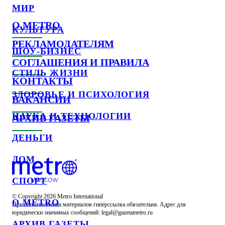
МИР
О METRO
КУЛЬТУРА
РЕКЛАМОДАТЕЛЯМ
ШОУ-БИЗНЕС
СОГЛАШЕНИЯ И ПРАВИЛА
СТИЛЬ ЖИЗНИ
КОНТАКТЫ
ЗДОРОВЬЕ И ПСИХОЛОГИЯ
ВАКАНСИИ
НАУКА И ТЕХНОЛОГИИ
АРХИВ ГАЗЕТЫ
ДЕНЬГИ
ДОМ
СПОРТ
© Copyright 2026 Metro International

О METRO
При использовании материалов гиперссылка обязательна. Адрес для 
юридически значимых сообщений: 
АРХИВ ГАЗЕТЫ