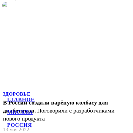
ЗДОРОВЬЕ
ГЛАВНОЕ
В России создали варёную колбасу для
диабетиков.
Поговорили с разработчиками
МОСКВА
нового продукта
РОССИЯ
13 мая 2022