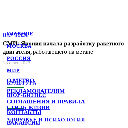
ГЛАВНОЕ
НАУЧТЕХ
СМИ: Япония начала разработку ракетного
МОСКВА
двигателя,
работающего на метане
РОССИЯ
18 сент. 2023
МИР
О METRO
КУЛЬТУРА
РЕКЛАМОДАТЕЛЯМ
ШОУ-БИЗНЕС
СОГЛАШЕНИЯ И ПРАВИЛА
СТИЛЬ ЖИЗНИ
КОНТАКТЫ
ЗДОРОВЬЕ И ПСИХОЛОГИЯ
ВАКАНСИИ